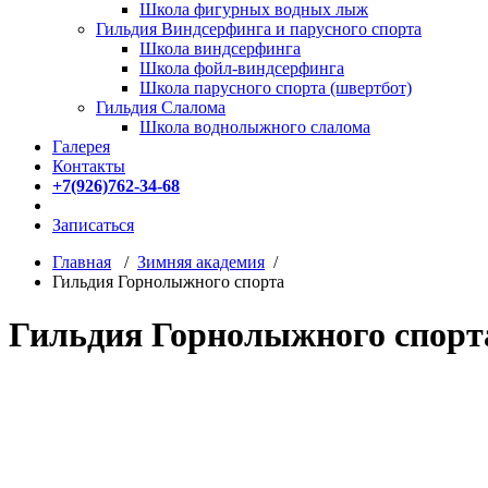
Школа фигурных водных лыж
Гильдия Виндсерфинга и парусного спорта
Школа виндсерфинга
Школа фойл-виндсерфинга
Школа парусного спорта (швертбот)
Гильдия Слалома
Школа воднолыжного слалома
Галерея
Контакты
+7(926)762-34-68
Записаться
Главная
/
Зимняя академия
/
Гильдия Горнолыжного спорта
Гильдия Горнолыжного спорт