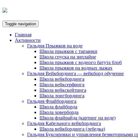
Toggle navigation
Главная
Активности
Гильдия Прыжков на воде
Школа прыжков с тарзанки
Школа спуска на зиплайне
Школа прыжков с водного батута блоб
Школа прыжков на водных лыжах
Гильдия Вейкбординга — вейкборд обучение
Школа вейкбординга
Школа вейксерфинга
Школа вейкскейтинга
Школа лонгбординга
Гильдия Флайбординга
Школа флайборда
Школа ховерборда
Школа флайрайда (картинг на воде)
Гильдия Кабельного вейкбординга
Школа вейкбординга (лебедка)
Гильдия Буксировки и управления безмоторными с