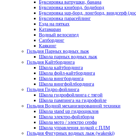
Буксировка ватрушки, банана
Буксировка книборд, бодиборд
Буксировка sup-борд, лонгборд, виндсерф (дос
Буксировка парасейлинг
Езда на пятках
Катамаран
Водный велосипед
Сапбординг
Каякинг
Гильдия Парных водных лыж
Школа парных водных лыж
Гильдия Кайтбординга
Школа кайтбординга
Школа фойл-кайтбординга
Школа вингбординга
Школа вингфойлбординга
Гильдия Гидро-фойлинга
Школа гидрофойлинга с тягой
Школа пампинга на гидрофойле
Гильдия Водной механизированной техники
Школа stand up гидроциклов
Школа электро-фойлборда
Школа мото / электро серфа
Школа управления лодкой с ПЛМ
Гильдия Фигурных водных лыж (wakeski)